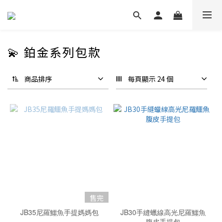
💫 鉑金系列包款
商品排序
每頁顯示 24 個
售完
JB35尼羅鱷魚手提媽媽包
JB30手縫蠟線高光尼羅鱷魚
腹皮手提包