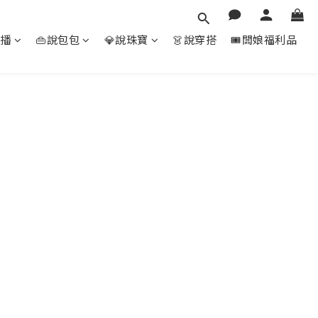
直播
👜說包包
💎說珠寶
👗說穿搭
🎟️闆娘福利品