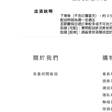
出貨說明
下單後（不含訂購當天），約 3-5
配送時間為
週一至週五
若節慶假日遇訂單較多或不可抗
如選 [宅配]：實際配送狀況將
如選 [超商]：請留意到貨簡訊並
關於我們
購
孫嘉欣闆娘說
會員
退換
運送
隱私
聯絡
保固