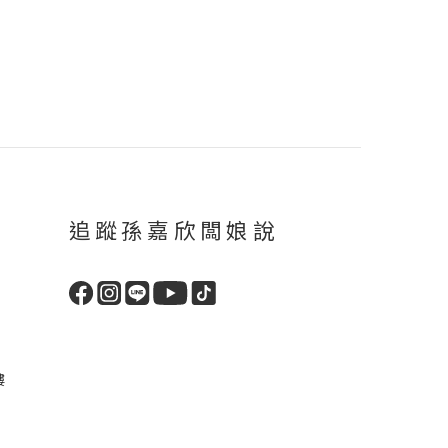
追蹤孫嘉欣闆娘說
樓