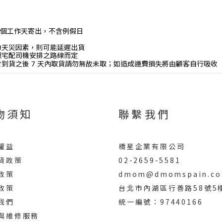
個工作天寄出，不含例假日
力天災因素，則可能延遲出貨
依照宅配司機安排之路線而定
於到貨之後
7
天內取貨請勿無故未取；如造成運費損失將由顧客自行吸收
物須知
聯繫我們
權益
橋星企業有限公司
貨政策
02-2659-5581
政策
dmom@dmomspain.co
政策
台北市內湖區行善路58號5
我們
統一編號：97440166
與維修服務