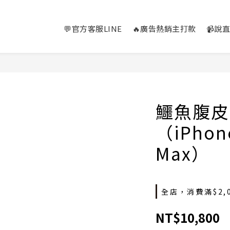
💬官方客服LINE
🔥廣告熱銷主打款
📹說
鱷魚腹皮
（iPhone
Max）
全店，消費滿$2,
NT$10,800