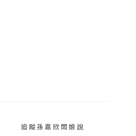
追蹤孫嘉欣闆娘說