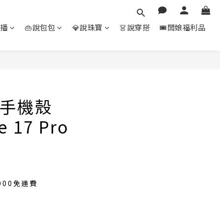
直播
👜說包包
💎說珠寶
👗說穿搭
🎟️闆娘福利品
立即購買
手機殼
 17 Pro
000免運費