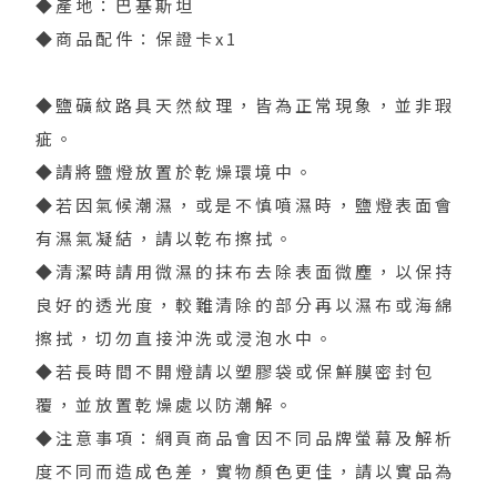
◆產地：巴基斯坦
◆商品配件：保證卡x1
◆鹽礦紋路具天然紋理，皆為正常現象，並非瑕
疵。
◆請將鹽燈放置於乾燥環境中。
◆若因氣候潮濕，或是不慎噴濕時，鹽燈表面會
有濕氣凝結，請以乾布擦拭。
◆清潔時請用微濕的抹布去除表面微塵，以保持
良好的透光度，較難清除的部分再以濕布或海綿
擦拭，切勿直接沖洗或浸泡水中。
◆若長時間不開燈請以塑膠袋或保鮮膜密封包
覆，並放置乾燥處以防潮解。
◆注意事項：網頁商品會因不同品牌螢幕及解析
度不同而造成色差，實物顏色更佳，請以實品為