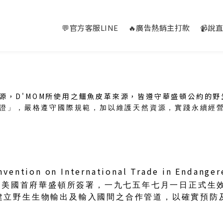
💬官方客服LINE
🔥廣告熱銷主打款
📹說
資源，D'MOM所使用之鱷魚皮革來源，皆遵守華盛頓公約的
證」，嚴格遵守國際規範，加以維護天然資源，實踐永續經
nvention on International Trade in Endanger
在美國首府華盛頓所簽署，一九七五年七月一日正式生
建立野生生物輸出及輸入國間之合作管道，以確實預防
。