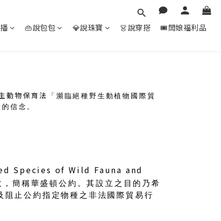
直播
👜說包包
💎說珠寶
👗說穿搭
🎟️闆娘福利品
野生動物保育法
「瀕臨絕種野生動植物國際貿
營的信念。
ed Species of Wild Fauna and
效，簡稱華盛頓公約。其設立之目的乃希
及阻止公約指定物種之非法國際貿易行