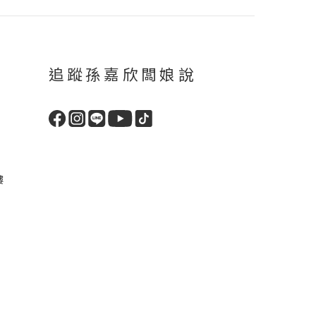
追蹤孫嘉欣闆娘說
樓