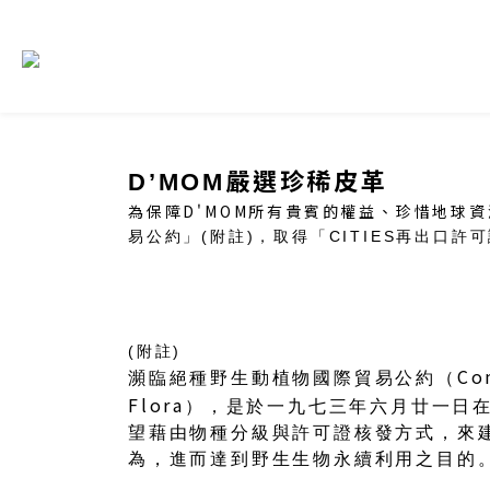
嚴選珍稀皮革
D’MOM
為保障D'MOM所有貴賓的權益、珍惜地球
易公約」
(
附註
)
，取得「
CITIES
再出口許可
(附註)
Co
瀕臨絕種野生動植物國際貿易公約（
Flora
），是於一九七三年六月廿一日
望藉由物種分級與許可證核發方式，來
為，進而達到野生生物永續利用之目的