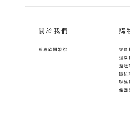
關於我們
購
孫嘉欣闆娘說
會員
退換
運送
隱私
聯絡
保固