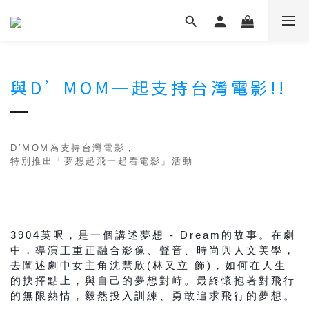
與D’MOM一起支持台灣電影!!
D’MOM為支持台灣電影，
特別推出「夢想起飛一起看電影」活動
3904英呎，是一個講述夢想 - Dream的故事。在劇
中，導演王重正融合影像、聲音、時尚與人文美學，
去闡述劇中女主角沈慧欣(林又立 飾)，如何在人生
的抉擇點上，與自己的夢想對峙。最終懷抱著對飛行
的無限熱情，毅然投入訓練、勇敢追求飛行的夢想。