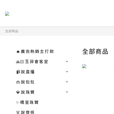
全部商品
全部商品
🔥廣告熱銷主打款
🙏🏻玉菲會客室
📹說直播
👜說包包
💎說珠寶
✨橋星珠寶
👗說穿搭