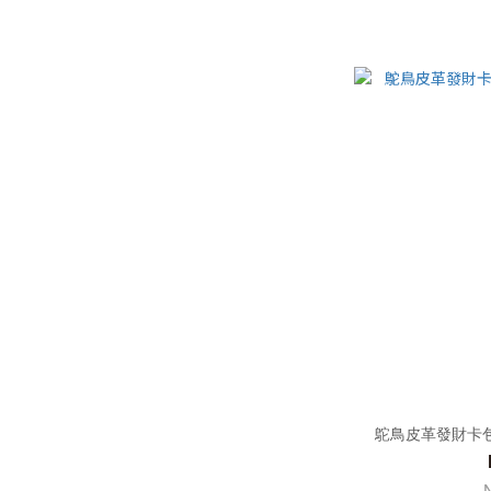
鴕鳥皮革發財卡包-