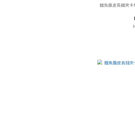
鱷魚腹皮長錢夾卡