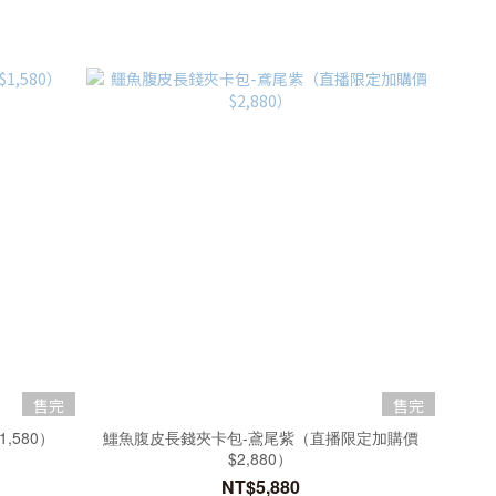
售完
售完
,580）
鱷魚腹皮長錢夾卡包-鳶尾紫（直播限定加購價
$2,880）
NT$5,880