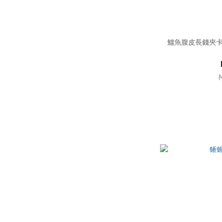
鱷魚腹皮長錢夾卡