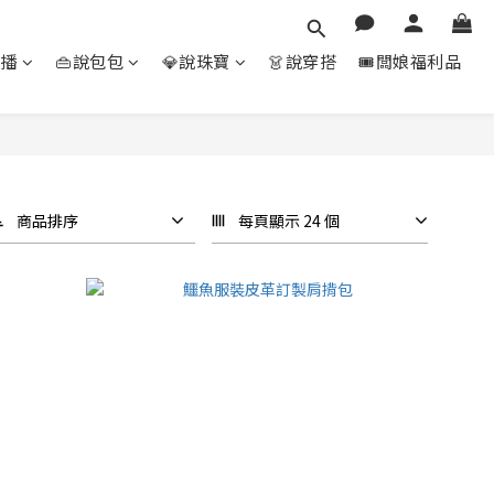
直播
👜說包包
💎說珠寶
👗說穿搭
🎟️闆娘福利品
商品排序
每頁顯示 24 個