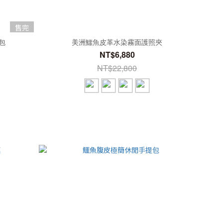
售完
包
美洲鱷魚皮革水染霧面護照夾
NT$6,880
NT$22,800