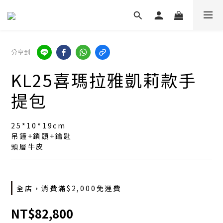
分享到
KL25喜瑪拉雅凱莉款手
提包
25*10*19cm
吊鐘+鎖頭+鑰匙
頭層牛皮
全店，消費滿$2,000免運費
NT$82,800