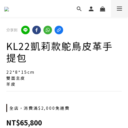
分享到
KL22凱莉款鴕鳥皮革手
提包
22*8*15cm
雙面主皮
羊皮
全店，消費滿$2,000免運費
NT$65,800