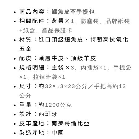
商品內容：
鱷魚皮革
手提包
相關配件：背帶×
1
、防塵袋
、品牌紙袋
+
紙盒
、產品保證卡
材質：進口頂級鱷魚皮、特製高抗氧化
五金
配皮：頭層牛皮、頂級羊皮
規格明細：主袋×
3
、內插袋×
1
、手機袋
×
1
、拉鍊暗袋×
1
尺寸：約
32
×
13
×
23
公分／手把高約
13
公分
重量：約
1200
公克
設計：西班牙
皮革產地：南美哥倫比亞
製造產地：中國