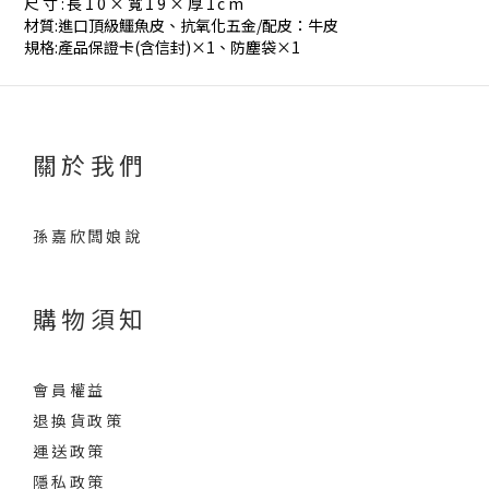
尺寸:長10×寬19×厚1cm
材質:進口頂級鱷魚皮、抗氧化五金/配皮：牛皮
規格:產品保證卡(含信封)×1、防塵袋×1
關於我們
孫嘉欣闆娘說
購物須知
會員權益
退換貨政策
運送政策
隱私政策