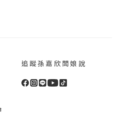
追蹤孫嘉欣闆娘說
樓