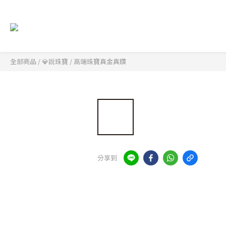
全部商品
/
💎說珠寶
/
高端珠寶真金真鑽
分享到