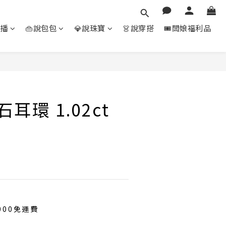
直播
👜說包包
💎說珠寶
👗說穿搭
🎟️闆娘福利品
立即購買
耳環 1.02ct
000免運費