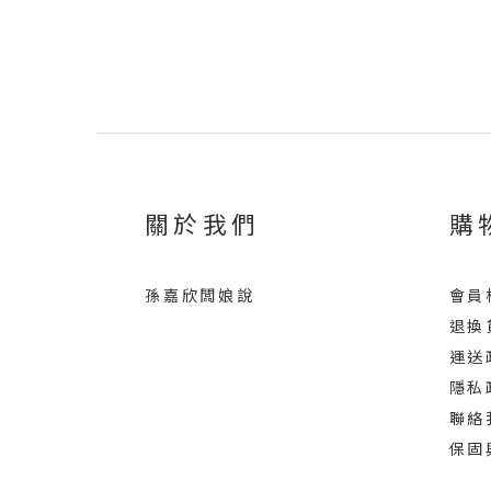
關於我們
購
孫嘉欣闆娘說
會員
退換
運送
隱私
聯絡
保固