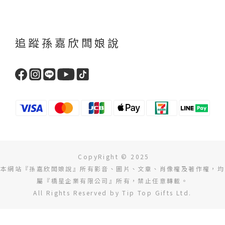
追蹤孫嘉欣闆娘說
CopyRight © 2025
本網站『孫嘉欣闆娘說』所有影音、圖片、文章、肖像權及著作權，均
屬『橋星企業有限公司』所有，禁止任意轉載。
All Rights Reserved by Tip Top Gifts Ltd.
立即購買