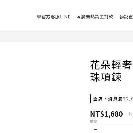
💬官方客服LINE
🔥廣告熱銷主打款
📹說
花朵輕奢
珠項鍊
全店，消費滿$2,
NT$1,680
N
數量