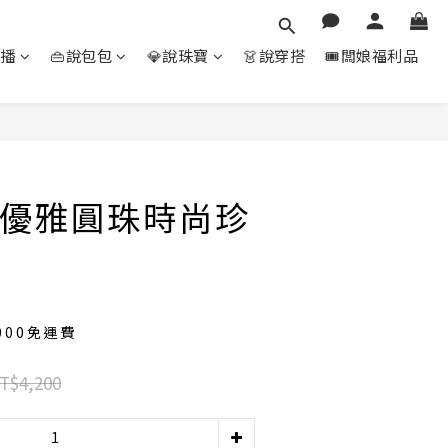
直播
👜說包包
💎說珠寶
👗說穿搭
🎟️闆娘福利品
立即購買
優雅圓珠時尚珍
000免運費
T$4,200