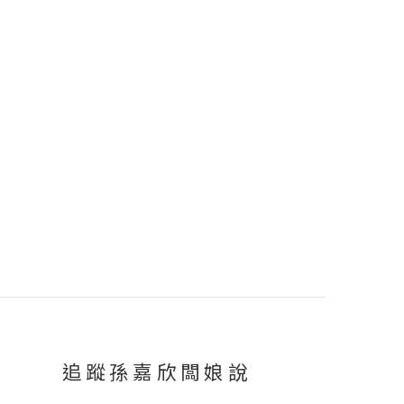
追蹤孫嘉欣闆娘說