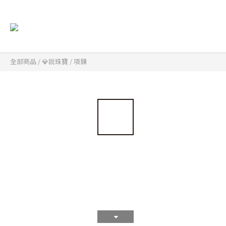
全部商品
/
💎說珠寶
/
項鍊