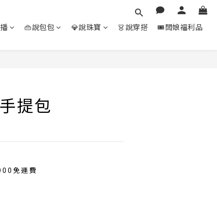
直播
👜說包包
💎說珠寶
👗說穿搭
🎟️闆娘福利品
立即購買
手提包
000免運費