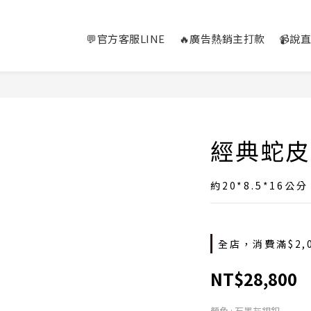
💬官方客服LINE
🔥廣告熱銷主打款
📹說
經典蛇皮
約20*8.5*16公分
全店，消費滿$2,
NT$28,800
顏色
: 石墨灰銀釦