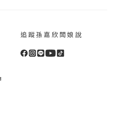
追蹤孫嘉欣闆娘說
樓