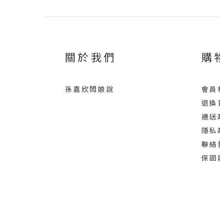
關於我們
購
孫嘉欣闆娘說
會員
退換
運送
隱私
聯絡
保固