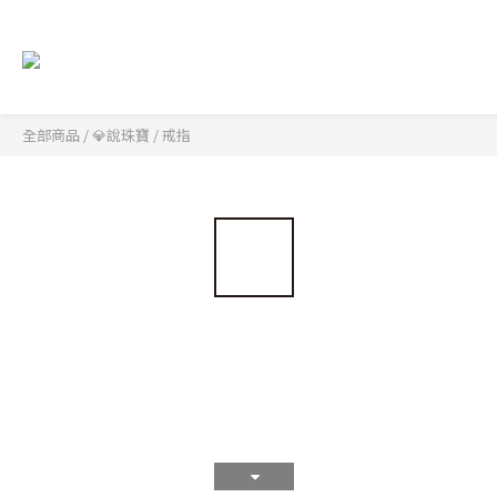
全部商品
/
💎說珠寶
/
戒指