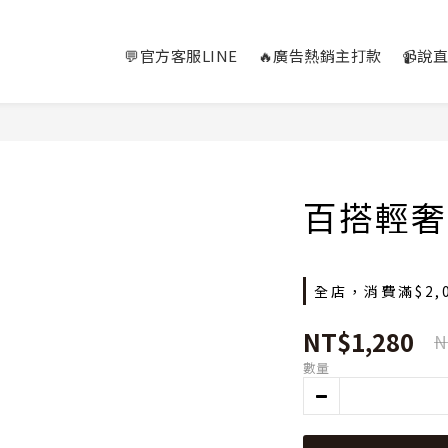
💬官方客服LINE
🔥廣告熱銷主打款
📹說
百搭輕奢
全店，消費滿$2,
NT$1,280
N
數量