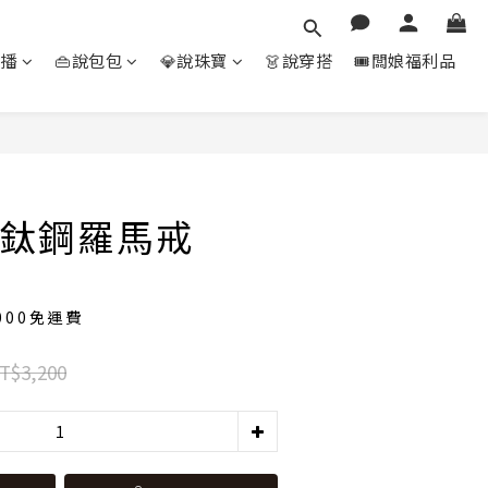
直播
👜說包包
💎說珠寶
👗說穿搭
🎟️闆娘福利品
立即購買
鈦鋼羅馬戒
000免運費
T$3,200