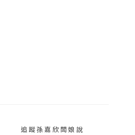
追蹤孫嘉欣闆娘說