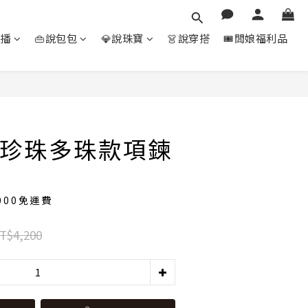
直播
👜說包包
💎說珠寶
👗說穿搭
🎟️闆娘福利品
立即購買
珍珠多珠款項鍊
000免運費
T$4,200