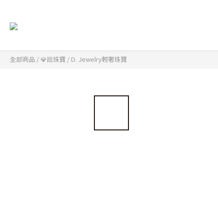
全部商品
/
💎說珠寶
/
D. Jewelry輕奢珠寶