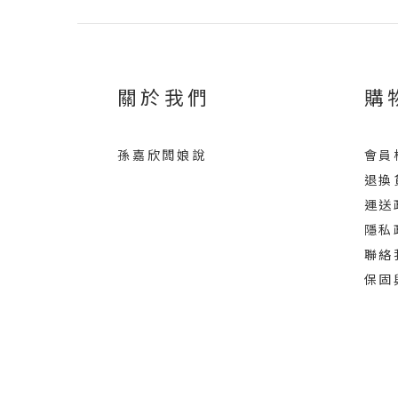
關於我們
購
孫嘉欣闆娘說
會員
退換
運送
隱私
聯絡
保固