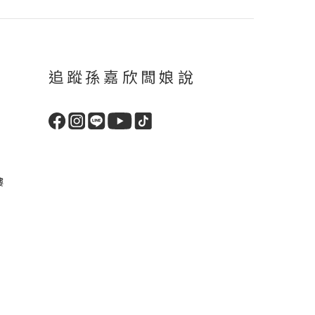
追蹤孫嘉欣闆娘說
樓