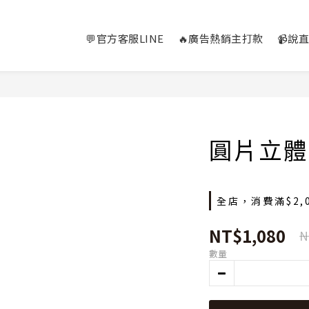
💬官方客服LINE
🔥廣告熱銷主打款
📹說
圓片立體
全店，消費滿$2,
NT$1,080
N
數量