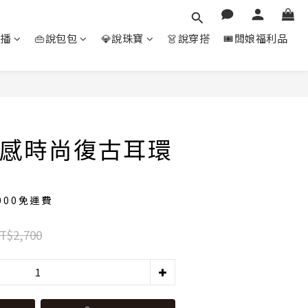
直播
👜說包包
💎說珠寶
👗說穿搭
🎟️闆娘福利品
立即購買
感時尚復古耳環
000免運費
T$2,700