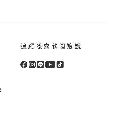
追蹤孫嘉欣闆娘說
樓