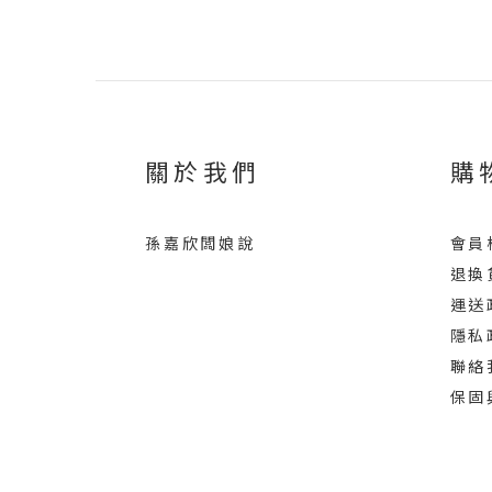
關於我們
購
孫嘉欣闆娘說
會員
退換
運送
隱私
聯絡
保固