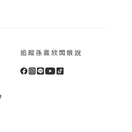
追蹤孫嘉欣闆娘說
樓