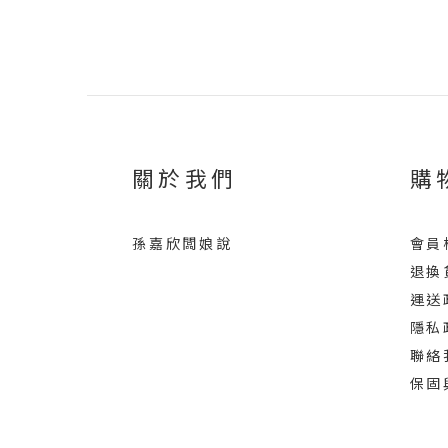
關於我們
購
孫嘉欣闆娘說
會員
退換
運送
隱私
聯絡
保固