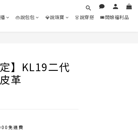
直播
👜說包包
💎說珠寶
👗說穿搭
🎟️闆娘福利品
立即購買
定】KL19二代
皮革
000免運費