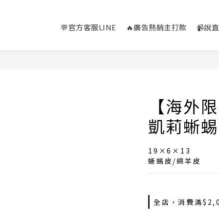
💬官方客服LINE
🔥廣告熱銷主打款
📹說
【海外限
凱莉蜥蜴
19×6×13
蜥蜴皮/綿羊皮
全店，消費滿$2,