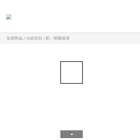
全部商品
/
👜說包包
/
蛇／蜥蜴皮革