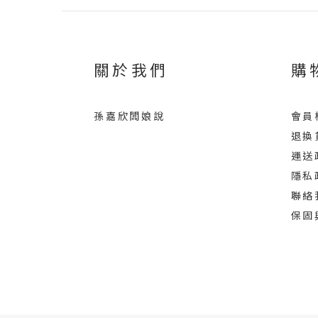
關於我們
購
孫嘉欣闆娘說
會員
退換
運送
隱私
聯絡
保固