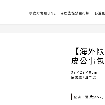
💬官方客服LINE
🔥廣告熱銷主打款
📹說
【海外限
皮公事包
37×29×8cm
尼羅鱷/山羊皮
全店，消費滿$2,