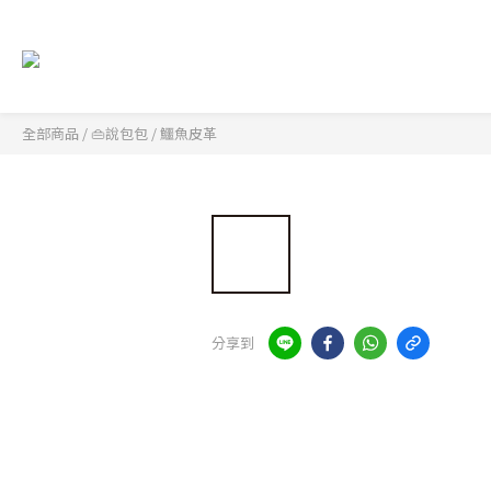
全部商品
/
👜說包包
/
鱷魚皮革
分享到