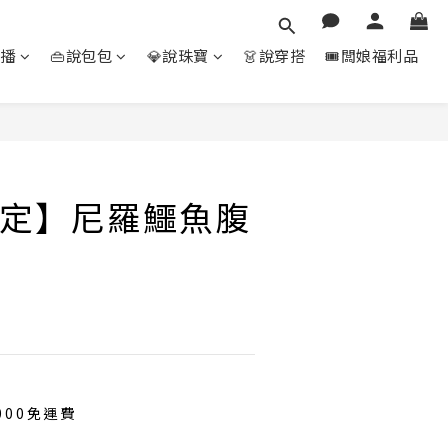
直播
👜說包包
💎說珠寶
👗說穿搭
🎟️闆娘福利品
立即購買
定】尼羅鱷魚腹
000免運費