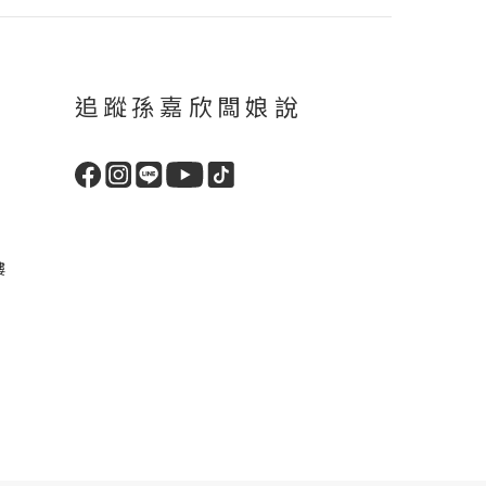
追蹤孫嘉欣闆娘說
樓